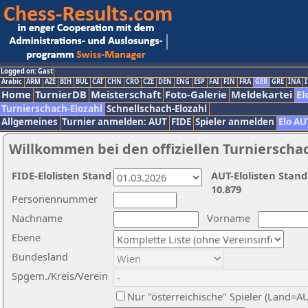
Logged on: Gast
Arabic
ARM
AZE
BIH
BUL
CAT
CHN
CRO
CZE
DEN
ENG
ESP
FAI
FIN
FRA
GER
GRE
INA
I
Home
TurnierDB
Meisterschaft
Foto-Galerie
Meldekartei
El
Turnierschach-Elozahl
Schnellschach-Elozahl
Allgemeines
Turnier anmelden: AUT
FIDE
Spieler anmelden
Elo AU
Willkommen bei den offiziellen Turnierscha
FIDE-Elolisten Stand
AUT-Elolisten Stand
10.879
Personennummer
Nachname
Vorname
Ebene
Bundesland
Spgem./Kreis/Verein
Nur "österreichische" Spieler (Land=A