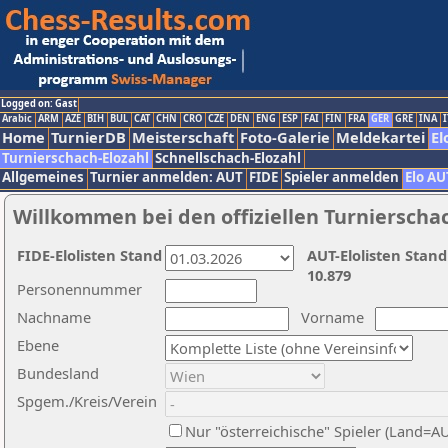
Logged on: Gast
Arabic
ARM
AZE
BIH
BUL
CAT
CHN
CRO
CZE
DEN
ENG
ESP
FAI
FIN
FRA
GER
GRE
INA
I
Home
TurnierDB
Meisterschaft
Foto-Galerie
Meldekartei
El
Turnierschach-Elozahl
Schnellschach-Elozahl
Allgemeines
Turnier anmelden: AUT
FIDE
Spieler anmelden
Elo AU
Willkommen bei den offiziellen Turnierscha
FIDE-Elolisten Stand
AUT-Elolisten Stand
10.879
Personennummer
Nachname
Vorname
Ebene
Bundesland
Spgem./Kreis/Verein
Nur "österreichische" Spieler (Land=A