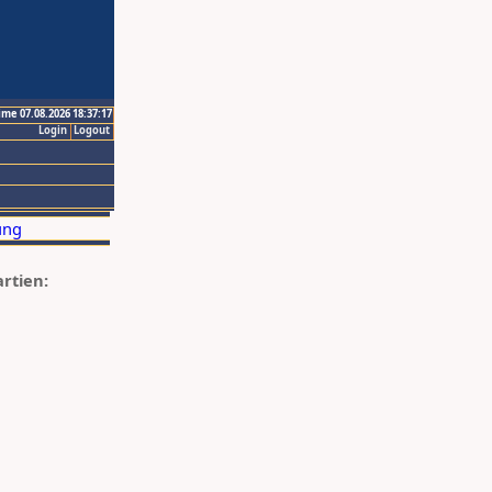
ime 07.08.2026 18:37:17
Login
Logout
artien: