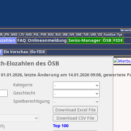
Servert
TA
JPN
MKD
LTU
NED
POL
POR
ROU
RUS
SRB
SVK
SWE
TUR
UKR
VIE
FontSize:11pt
ozahlen
FAQ
Onlineanmeldung
Swiss-Manager
ÖSB
FIDE
T
Elo Vorschau
Elo FIDE
ch-Elozahlen des ÖSB
 01.01.2026, letzte Änderung am 14.01.2026 09:08, gewertete P
Kategorie
Geschlecht
Spielberechtigung
Top 100
UT)