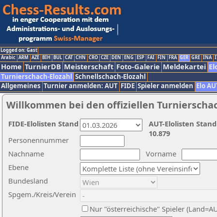
Logged on: Gast
Arabic
ARM
AZE
BIH
BUL
CAT
CHN
CRO
CZE
DEN
ENG
ESP
FAI
FIN
FRA
GER
GRE
INA
I
Home
TurnierDB
Meisterschaft
Foto-Galerie
Meldekartei
El
Turnierschach-Elozahl
Schnellschach-Elozahl
Allgemeines
Turnier anmelden: AUT
FIDE
Spieler anmelden
Elo AU
Willkommen bei den offiziellen Turnierscha
FIDE-Elolisten Stand
AUT-Elolisten Stand
10.879
Personennummer
Nachname
Vorname
Ebene
Bundesland
Spgem./Kreis/Verein
Nur "österreichische" Spieler (Land=A