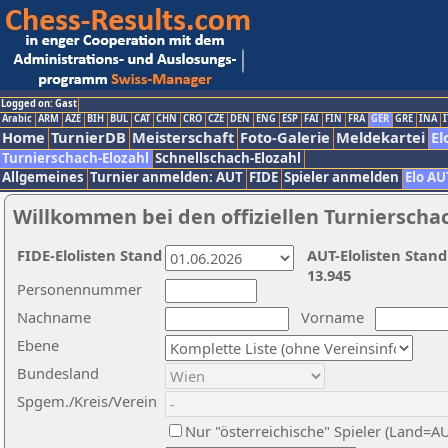
Logged on: Gast
Arabic
ARM
AZE
BIH
BUL
CAT
CHN
CRO
CZE
DEN
ENG
ESP
FAI
FIN
FRA
GER
GRE
INA
I
Home
TurnierDB
Meisterschaft
Foto-Galerie
Meldekartei
El
Turnierschach-Elozahl
Schnellschach-Elozahl
Allgemeines
Turnier anmelden: AUT
FIDE
Spieler anmelden
Elo AU
Willkommen bei den offiziellen Turnierscha
FIDE-Elolisten Stand
AUT-Elolisten Stand
13.945
Personennummer
Nachname
Vorname
Ebene
Bundesland
Spgem./Kreis/Verein
Nur "österreichische" Spieler (Land=A