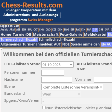
Logged on: Gast
Arabic
ARM
AZE
BIH
BUL
CAT
CHN
CRO
CZE
DEN
ENG
ESP
FAI
FIN
FRA
GER
GRE
INA
I
Home
TurnierDB
Meisterschaft
Foto-Galerie
Meldekartei
El
Turnierschach-Elozahl
Schnellschach-Elozahl
Allgemeines
Turnier anmelden: AUT
FIDE
Spieler anmelden
Elo AU
Willkommen bei den offiziellen Turnierscha
FIDE-Elolisten Stand
AUT-Elolisten Stand
8.601
Personennummer
Nachname
Vorname
Ebene
Bundesland
Spgem./Kreis/Verein
Nur "österreichische" Spieler (Land=A