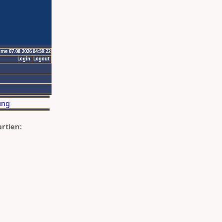
ime 07.08.2026 04:59:22
Login
Logout
artien: