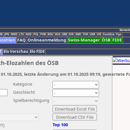
Servert
TA
JPN
MKD
LTU
NED
POL
POR
ROU
RUS
SRB
SVK
SWE
TUR
UKR
VIE
FontSize:11pt
ozahlen
FAQ
Onlineanmeldung
Swiss-Manager
ÖSB
FIDE
T
Elo Vorschau
Elo FIDE
ch-Elozahlen des ÖSB
 01.10.2025, letzte Änderung am 01.10.2025 09:19, gewertete P
Kategorie
Geschlecht
Spielberechtigung
Top 100
UT)