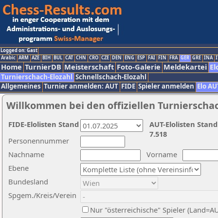
Logged on: Gast
Arabic
ARM
AZE
BIH
BUL
CAT
CHN
CRO
CZE
DEN
ENG
ESP
FAI
FIN
FRA
GER
GRE
INA
I
Home
TurnierDB
Meisterschaft
Foto-Galerie
Meldekartei
El
Turnierschach-Elozahl
Schnellschach-Elozahl
Allgemeines
Turnier anmelden: AUT
FIDE
Spieler anmelden
Elo AU
Willkommen bei den offiziellen Turnierscha
FIDE-Elolisten Stand
AUT-Elolisten Stand
7.518
Personennummer
Nachname
Vorname
Ebene
Bundesland
Spgem./Kreis/Verein
Nur "österreichische" Spieler (Land=A