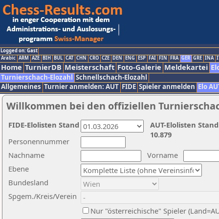
Logged on: Gast
Arabic
ARM
AZE
BIH
BUL
CAT
CHN
CRO
CZE
DEN
ENG
ESP
FAI
FIN
FRA
GER
GRE
INA
I
Home
TurnierDB
Meisterschaft
Foto-Galerie
Meldekartei
El
Turnierschach-Elozahl
Schnellschach-Elozahl
Allgemeines
Turnier anmelden: AUT
FIDE
Spieler anmelden
Elo AU
Willkommen bei den offiziellen Turnierscha
FIDE-Elolisten Stand
AUT-Elolisten Stand
10.879
Personennummer
Nachname
Vorname
Ebene
Bundesland
Spgem./Kreis/Verein
Nur "österreichische" Spieler (Land=A