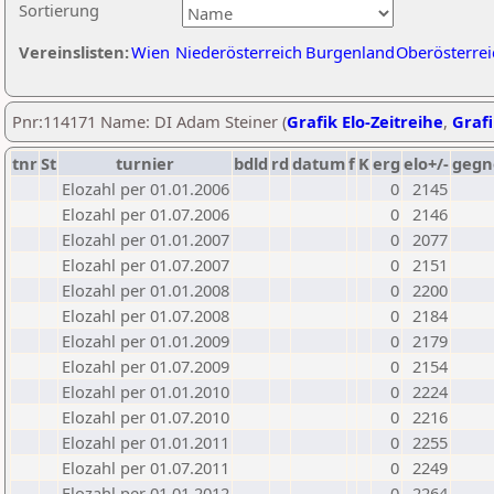
Sortierung
Vereinslisten:
Wien
Niederösterreich
Burgenland
Oberösterrei
Pnr:114171 Name: DI Adam Steiner (
Grafik Elo-Zeitreihe
,
Grafi
tnr
St
turnier
bdld
rd
datum
f
K
erg
elo+/-
gegn
Elozahl per 01.01.2006
0
2145
Elozahl per 01.07.2006
0
2146
Elozahl per 01.01.2007
0
2077
Elozahl per 01.07.2007
0
2151
Elozahl per 01.01.2008
0
2200
Elozahl per 01.07.2008
0
2184
Elozahl per 01.01.2009
0
2179
Elozahl per 01.07.2009
0
2154
Elozahl per 01.01.2010
0
2224
Elozahl per 01.07.2010
0
2216
Elozahl per 01.01.2011
0
2255
Elozahl per 01.07.2011
0
2249
Elozahl per 01.01.2012
0
2264