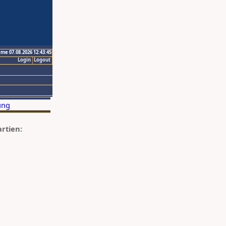
ime 07.08.2026 12:43:45
Login
Logout
artien: