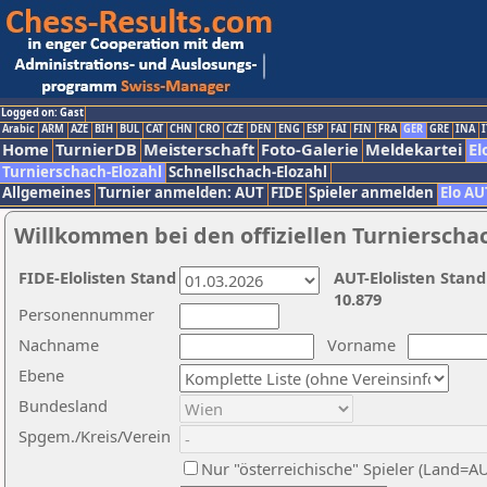
Logged on: Gast
Arabic
ARM
AZE
BIH
BUL
CAT
CHN
CRO
CZE
DEN
ENG
ESP
FAI
FIN
FRA
GER
GRE
INA
I
Home
TurnierDB
Meisterschaft
Foto-Galerie
Meldekartei
El
Turnierschach-Elozahl
Schnellschach-Elozahl
Allgemeines
Turnier anmelden: AUT
FIDE
Spieler anmelden
Elo AU
Willkommen bei den offiziellen Turnierscha
FIDE-Elolisten Stand
AUT-Elolisten Stand
10.879
Personennummer
Nachname
Vorname
Ebene
Bundesland
Spgem./Kreis/Verein
Nur "österreichische" Spieler (Land=A