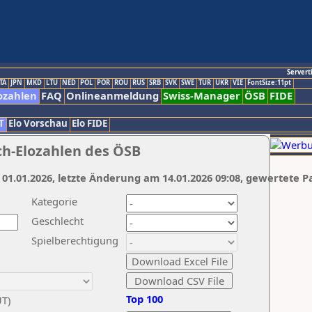
Servert
TA
JPN
MKD
LTU
NED
POL
POR
ROU
RUS
SRB
SVK
SWE
TUR
UKR
VIE
FontSize:11pt
ozahlen
FAQ
Onlineanmeldung
Swiss-Manager
ÖSB
FIDE
T
Elo Vorschau
Elo FIDE
ch-Elozahlen des ÖSB
 01.01.2026, letzte Änderung am 14.01.2026 09:08, gewertete P
Kategorie
Geschlecht
Spielberechtigung
Top 100
UT)