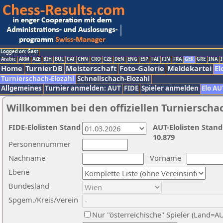
Logged on: Gast
Arabic
ARM
AZE
BIH
BUL
CAT
CHN
CRO
CZE
DEN
ENG
ESP
FAI
FIN
FRA
GER
GRE
INA
I
Home
TurnierDB
Meisterschaft
Foto-Galerie
Meldekartei
El
Turnierschach-Elozahl
Schnellschach-Elozahl
Allgemeines
Turnier anmelden: AUT
FIDE
Spieler anmelden
Elo AU
Willkommen bei den offiziellen Turnierscha
FIDE-Elolisten Stand
AUT-Elolisten Stand
10.879
Personennummer
Nachname
Vorname
Ebene
Bundesland
Spgem./Kreis/Verein
Nur "österreichische" Spieler (Land=A