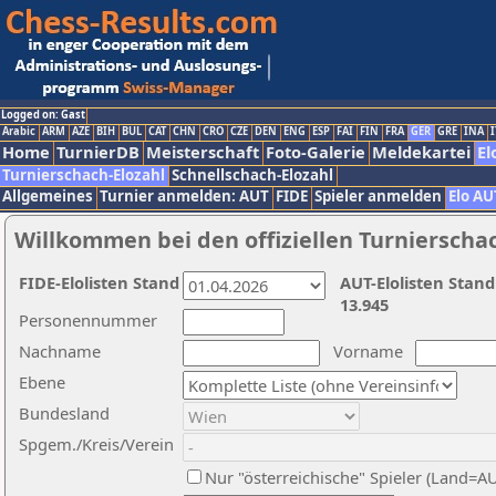
Logged on: Gast
Arabic
ARM
AZE
BIH
BUL
CAT
CHN
CRO
CZE
DEN
ENG
ESP
FAI
FIN
FRA
GER
GRE
INA
I
Home
TurnierDB
Meisterschaft
Foto-Galerie
Meldekartei
El
Turnierschach-Elozahl
Schnellschach-Elozahl
Allgemeines
Turnier anmelden: AUT
FIDE
Spieler anmelden
Elo AU
Willkommen bei den offiziellen Turnierscha
FIDE-Elolisten Stand
AUT-Elolisten Stand
13.945
Personennummer
Nachname
Vorname
Ebene
Bundesland
Spgem./Kreis/Verein
Nur "österreichische" Spieler (Land=A