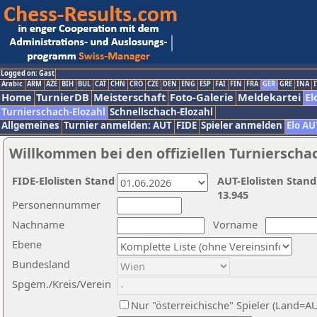
Logged on: Gast
Arabic
ARM
AZE
BIH
BUL
CAT
CHN
CRO
CZE
DEN
ENG
ESP
FAI
FIN
FRA
GER
GRE
INA
I
Home
TurnierDB
Meisterschaft
Foto-Galerie
Meldekartei
El
Turnierschach-Elozahl
Schnellschach-Elozahl
Allgemeines
Turnier anmelden: AUT
FIDE
Spieler anmelden
Elo AU
Willkommen bei den offiziellen Turnierscha
FIDE-Elolisten Stand
AUT-Elolisten Stand
13.945
Personennummer
Nachname
Vorname
Ebene
Bundesland
Spgem./Kreis/Verein
Nur "österreichische" Spieler (Land=A