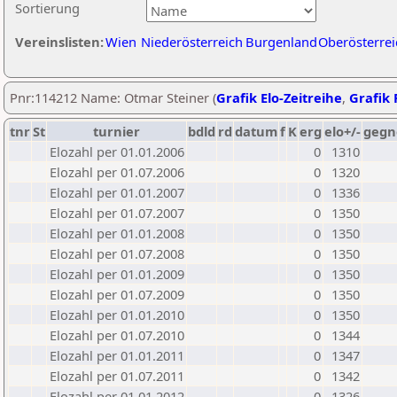
Sortierung
Vereinslisten:
Wien
Niederösterreich
Burgenland
Oberösterrei
Pnr:114212 Name: Otmar Steiner (
Grafik Elo-Zeitreihe
,
Grafik 
tnr
St
turnier
bdld
rd
datum
f
K
erg
elo+/-
gegn
Elozahl per 01.01.2006
0
1310
Elozahl per 01.07.2006
0
1320
Elozahl per 01.01.2007
0
1336
Elozahl per 01.07.2007
0
1350
Elozahl per 01.01.2008
0
1350
Elozahl per 01.07.2008
0
1350
Elozahl per 01.01.2009
0
1350
Elozahl per 01.07.2009
0
1350
Elozahl per 01.01.2010
0
1350
Elozahl per 01.07.2010
0
1344
Elozahl per 01.01.2011
0
1347
Elozahl per 01.07.2011
0
1342
Elozahl per 01.01.2012
0
1326