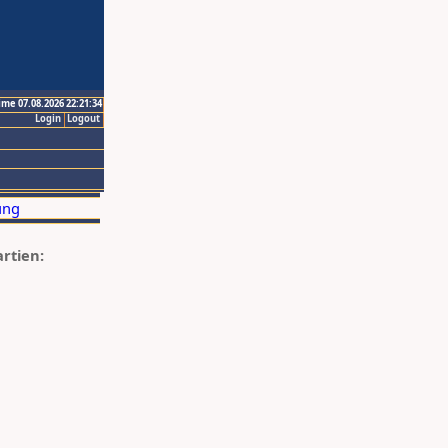
ime 07.08.2026 22:21:34
Login
Logout
artien: