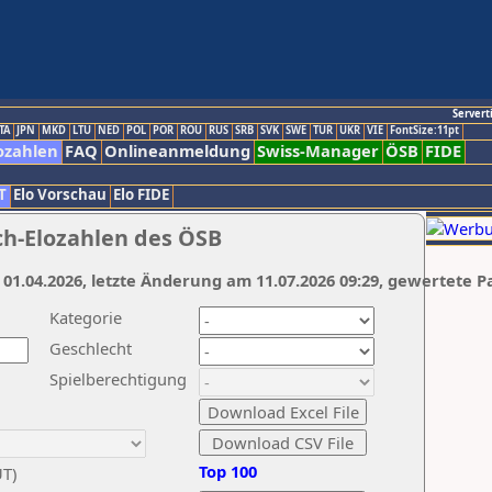
Servert
TA
JPN
MKD
LTU
NED
POL
POR
ROU
RUS
SRB
SVK
SWE
TUR
UKR
VIE
FontSize:11pt
ozahlen
FAQ
Onlineanmeldung
Swiss-Manager
ÖSB
FIDE
T
Elo Vorschau
Elo FIDE
ch-Elozahlen des ÖSB
 01.04.2026, letzte Änderung am 11.07.2026 09:29, gewertete P
Kategorie
Geschlecht
Spielberechtigung
Top 100
UT)