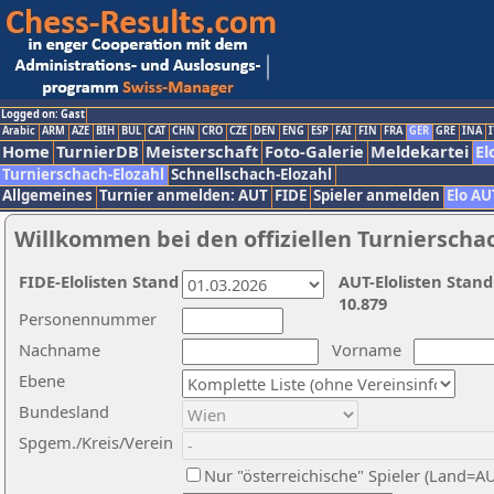
Logged on: Gast
Arabic
ARM
AZE
BIH
BUL
CAT
CHN
CRO
CZE
DEN
ENG
ESP
FAI
FIN
FRA
GER
GRE
INA
I
Home
TurnierDB
Meisterschaft
Foto-Galerie
Meldekartei
El
Turnierschach-Elozahl
Schnellschach-Elozahl
Allgemeines
Turnier anmelden: AUT
FIDE
Spieler anmelden
Elo AU
Willkommen bei den offiziellen Turnierscha
FIDE-Elolisten Stand
AUT-Elolisten Stand
10.879
Personennummer
Nachname
Vorname
Ebene
Bundesland
Spgem./Kreis/Verein
Nur "österreichische" Spieler (Land=A