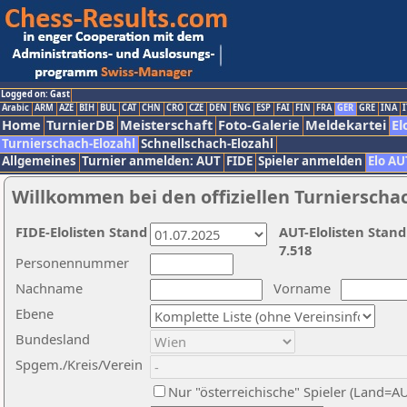
Logged on: Gast
Arabic
ARM
AZE
BIH
BUL
CAT
CHN
CRO
CZE
DEN
ENG
ESP
FAI
FIN
FRA
GER
GRE
INA
I
Home
TurnierDB
Meisterschaft
Foto-Galerie
Meldekartei
El
Turnierschach-Elozahl
Schnellschach-Elozahl
Allgemeines
Turnier anmelden: AUT
FIDE
Spieler anmelden
Elo AU
Willkommen bei den offiziellen Turnierscha
FIDE-Elolisten Stand
AUT-Elolisten Stand
7.518
Personennummer
Nachname
Vorname
Ebene
Bundesland
Spgem./Kreis/Verein
Nur "österreichische" Spieler (Land=A