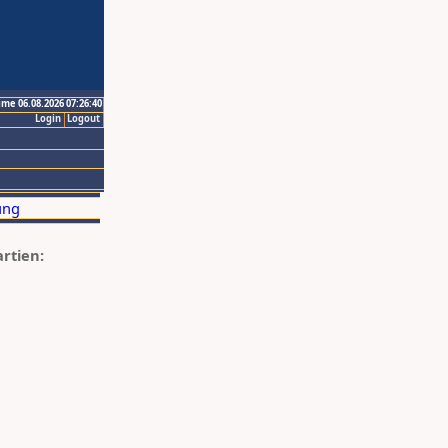
ime 06.08.2026 07:26:40
Login
Logout
artien: