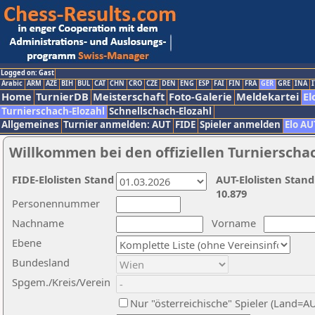
Logged on: Gast
Arabic
ARM
AZE
BIH
BUL
CAT
CHN
CRO
CZE
DEN
ENG
ESP
FAI
FIN
FRA
GER
GRE
INA
I
Home
TurnierDB
Meisterschaft
Foto-Galerie
Meldekartei
El
Turnierschach-Elozahl
Schnellschach-Elozahl
Allgemeines
Turnier anmelden: AUT
FIDE
Spieler anmelden
Elo AU
Willkommen bei den offiziellen Turnierscha
FIDE-Elolisten Stand
AUT-Elolisten Stand
10.879
Personennummer
Nachname
Vorname
Ebene
Bundesland
Spgem./Kreis/Verein
Nur "österreichische" Spieler (Land=A