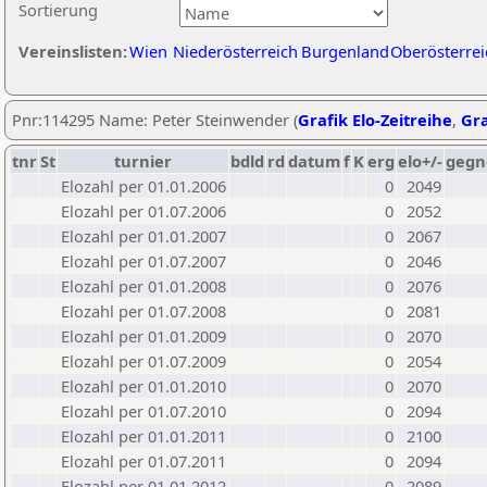
Sortierung
Vereinslisten:
Wien
Niederösterreich
Burgenland
Oberösterrei
Pnr:114295 Name: Peter Steinwender (
Grafik Elo-Zeitreihe
,
Gra
tnr
St
turnier
bdld
rd
datum
f
K
erg
elo+/-
gegn
Elozahl per 01.01.2006
0
2049
Elozahl per 01.07.2006
0
2052
Elozahl per 01.01.2007
0
2067
Elozahl per 01.07.2007
0
2046
Elozahl per 01.01.2008
0
2076
Elozahl per 01.07.2008
0
2081
Elozahl per 01.01.2009
0
2070
Elozahl per 01.07.2009
0
2054
Elozahl per 01.01.2010
0
2070
Elozahl per 01.07.2010
0
2094
Elozahl per 01.01.2011
0
2100
Elozahl per 01.07.2011
0
2094
Elozahl per 01.01.2012
0
2089