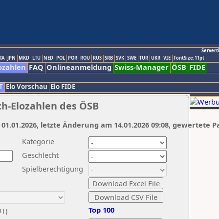
Servert
TA
JPN
MKD
LTU
NED
POL
POR
ROU
RUS
SRB
SVK
SWE
TUR
UKR
VIE
FontSize:11pt
ozahlen
FAQ
Onlineanmeldung
Swiss-Manager
ÖSB
FIDE
T
Elo Vorschau
Elo FIDE
ch-Elozahlen des ÖSB
 01.01.2026, letzte Änderung am 14.01.2026 09:08, gewertete P
Kategorie
Geschlecht
Spielberechtigung
Top 100
UT)