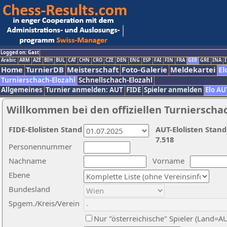
Logged on: Gast
Arabic
ARM
AZE
BIH
BUL
CAT
CHN
CRO
CZE
DEN
ENG
ESP
FAI
FIN
FRA
GER
GRE
INA
I
Home
TurnierDB
Meisterschaft
Foto-Galerie
Meldekartei
El
Turnierschach-Elozahl
Schnellschach-Elozahl
Allgemeines
Turnier anmelden: AUT
FIDE
Spieler anmelden
Elo AU
Willkommen bei den offiziellen Turnierscha
FIDE-Elolisten Stand
AUT-Elolisten Stand
7.518
Personennummer
Nachname
Vorname
Ebene
Bundesland
Spgem./Kreis/Verein
Nur "österreichische" Spieler (Land=A