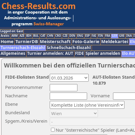
Logged on: Gast
Arabic
ARM
AZE
BIH
BUL
CAT
CHN
CRO
CZE
DEN
ENG
ESP
FAI
FIN
FRA
GER
GRE
INA
I
Home
TurnierDB
Meisterschaft
Foto-Galerie
Meldekartei
El
Turnierschach-Elozahl
Schnellschach-Elozahl
Allgemeines
Turnier anmelden: AUT
FIDE
Spieler anmelden
Elo AU
Willkommen bei den offiziellen Turnierscha
FIDE-Elolisten Stand
AUT-Elolisten Stand
10.879
Personennummer
Nachname
Vorname
Ebene
Bundesland
Spgem./Kreis/Verein
Nur "österreichische" Spieler (Land=A