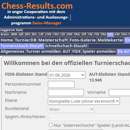
Logged on: Gast
Arabic
ARM
AZE
BIH
BUL
CAT
CHN
CRO
CZE
DEN
ENG
ESP
FAI
FIN
FRA
GER
GRE
INA
I
Home
TurnierDB
Meisterschaft
Foto-Galerie
Meldekartei
El
Turnierschach-Elozahl
Schnellschach-Elozahl
Allgemeines
Turnier anmelden: AUT
FIDE
Spieler anmelden
Elo AU
Willkommen bei den offiziellen Turnierscha
FIDE-Elolisten Stand
AUT-Elolisten Stand
13.945
Personennummer
Nachname
Vorname
Ebene
Bundesland
Spgem./Kreis/Verein
Nur "österreichische" Spieler (Land=A