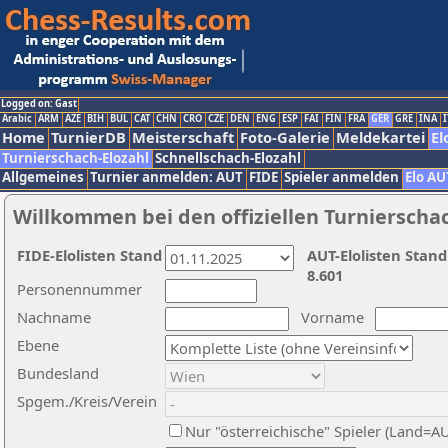
Logged on: Gast
Arabic
ARM
AZE
BIH
BUL
CAT
CHN
CRO
CZE
DEN
ENG
ESP
FAI
FIN
FRA
GER
GRE
INA
I
Home
TurnierDB
Meisterschaft
Foto-Galerie
Meldekartei
El
Turnierschach-Elozahl
Schnellschach-Elozahl
Allgemeines
Turnier anmelden: AUT
FIDE
Spieler anmelden
Elo AU
Willkommen bei den offiziellen Turnierscha
FIDE-Elolisten Stand
AUT-Elolisten Stand
8.601
Personennummer
Nachname
Vorname
Ebene
Bundesland
Spgem./Kreis/Verein
Nur "österreichische" Spieler (Land=A