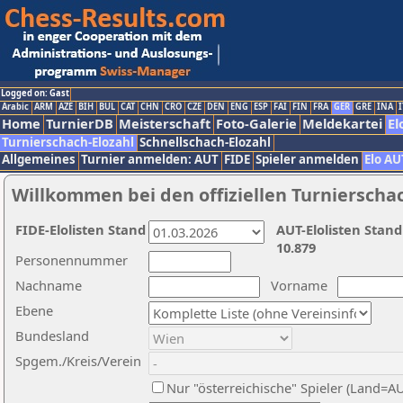
Logged on: Gast
Arabic
ARM
AZE
BIH
BUL
CAT
CHN
CRO
CZE
DEN
ENG
ESP
FAI
FIN
FRA
GER
GRE
INA
I
Home
TurnierDB
Meisterschaft
Foto-Galerie
Meldekartei
El
Turnierschach-Elozahl
Schnellschach-Elozahl
Allgemeines
Turnier anmelden: AUT
FIDE
Spieler anmelden
Elo AU
Willkommen bei den offiziellen Turnierscha
FIDE-Elolisten Stand
AUT-Elolisten Stand
10.879
Personennummer
Nachname
Vorname
Ebene
Bundesland
Spgem./Kreis/Verein
Nur "österreichische" Spieler (Land=A