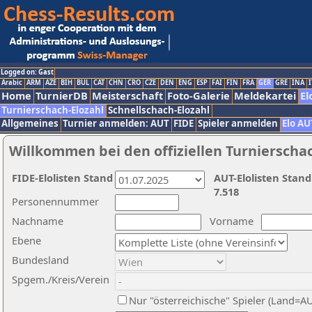
Logged on: Gast
Arabic
ARM
AZE
BIH
BUL
CAT
CHN
CRO
CZE
DEN
ENG
ESP
FAI
FIN
FRA
GER
GRE
INA
I
Home
TurnierDB
Meisterschaft
Foto-Galerie
Meldekartei
El
Turnierschach-Elozahl
Schnellschach-Elozahl
Allgemeines
Turnier anmelden: AUT
FIDE
Spieler anmelden
Elo AU
Willkommen bei den offiziellen Turnierscha
FIDE-Elolisten Stand
AUT-Elolisten Stand
7.518
Personennummer
Nachname
Vorname
Ebene
Bundesland
Spgem./Kreis/Verein
Nur "österreichische" Spieler (Land=A