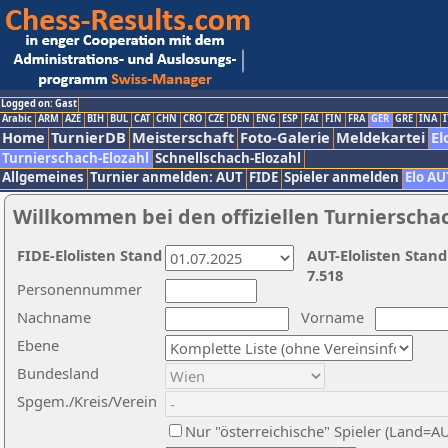
Logged on: Gast
Arabic
ARM
AZE
BIH
BUL
CAT
CHN
CRO
CZE
DEN
ENG
ESP
FAI
FIN
FRA
GER
GRE
INA
I
Home
TurnierDB
Meisterschaft
Foto-Galerie
Meldekartei
El
Turnierschach-Elozahl
Schnellschach-Elozahl
Allgemeines
Turnier anmelden: AUT
FIDE
Spieler anmelden
Elo AU
Willkommen bei den offiziellen Turnierscha
FIDE-Elolisten Stand
AUT-Elolisten Stand
7.518
Personennummer
Nachname
Vorname
Ebene
Bundesland
Spgem./Kreis/Verein
Nur "österreichische" Spieler (Land=A