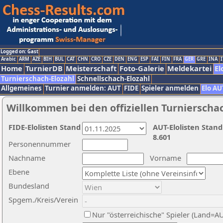
Logged on: Gast
Arabic
ARM
AZE
BIH
BUL
CAT
CHN
CRO
CZE
DEN
ENG
ESP
FAI
FIN
FRA
GER
GRE
INA
I
Home
TurnierDB
Meisterschaft
Foto-Galerie
Meldekartei
El
Turnierschach-Elozahl
Schnellschach-Elozahl
Allgemeines
Turnier anmelden: AUT
FIDE
Spieler anmelden
Elo AU
Willkommen bei den offiziellen Turnierscha
FIDE-Elolisten Stand
AUT-Elolisten Stand
8.601
Personennummer
Nachname
Vorname
Ebene
Bundesland
Spgem./Kreis/Verein
Nur "österreichische" Spieler (Land=A