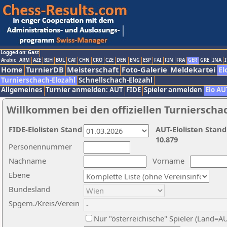
Logged on: Gast
Arabic
ARM
AZE
BIH
BUL
CAT
CHN
CRO
CZE
DEN
ENG
ESP
FAI
FIN
FRA
GER
GRE
INA
I
Home
TurnierDB
Meisterschaft
Foto-Galerie
Meldekartei
El
Turnierschach-Elozahl
Schnellschach-Elozahl
Allgemeines
Turnier anmelden: AUT
FIDE
Spieler anmelden
Elo AU
Willkommen bei den offiziellen Turnierscha
FIDE-Elolisten Stand
AUT-Elolisten Stand
10.879
Personennummer
Nachname
Vorname
Ebene
Bundesland
Spgem./Kreis/Verein
Nur "österreichische" Spieler (Land=A