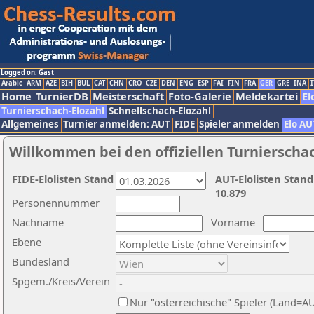
Logged on: Gast
Arabic
ARM
AZE
BIH
BUL
CAT
CHN
CRO
CZE
DEN
ENG
ESP
FAI
FIN
FRA
GER
GRE
INA
I
Home
TurnierDB
Meisterschaft
Foto-Galerie
Meldekartei
El
Turnierschach-Elozahl
Schnellschach-Elozahl
Allgemeines
Turnier anmelden: AUT
FIDE
Spieler anmelden
Elo AU
Willkommen bei den offiziellen Turnierscha
FIDE-Elolisten Stand
AUT-Elolisten Stand
10.879
Personennummer
Nachname
Vorname
Ebene
Bundesland
Spgem./Kreis/Verein
Nur "österreichische" Spieler (Land=A