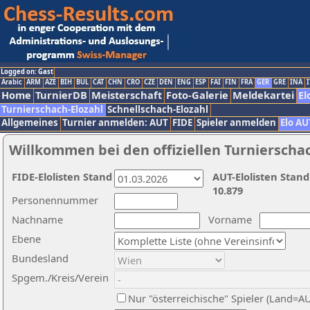
Logged on: Gast
Arabic
ARM
AZE
BIH
BUL
CAT
CHN
CRO
CZE
DEN
ENG
ESP
FAI
FIN
FRA
GER
GRE
INA
I
Home
TurnierDB
Meisterschaft
Foto-Galerie
Meldekartei
El
Turnierschach-Elozahl
Schnellschach-Elozahl
Allgemeines
Turnier anmelden: AUT
FIDE
Spieler anmelden
Elo AU
Willkommen bei den offiziellen Turnierscha
FIDE-Elolisten Stand
AUT-Elolisten Stand
10.879
Personennummer
Nachname
Vorname
Ebene
Bundesland
Spgem./Kreis/Verein
Nur "österreichische" Spieler (Land=A