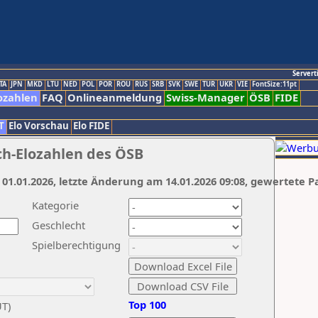
Servert
TA
JPN
MKD
LTU
NED
POL
POR
ROU
RUS
SRB
SVK
SWE
TUR
UKR
VIE
FontSize:11pt
ozahlen
FAQ
Onlineanmeldung
Swiss-Manager
ÖSB
FIDE
T
Elo Vorschau
Elo FIDE
ch-Elozahlen des ÖSB
 01.01.2026, letzte Änderung am 14.01.2026 09:08, gewertete P
Kategorie
Geschlecht
Spielberechtigung
Top 100
UT)