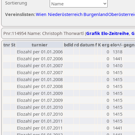
Sortierung
Vereinslisten:
Wien
Niederösterreich
Burgenland
Oberösterrei
Pnr:114954 Name: Christoph Thorwartl (
Grafik Elo-Zeitreihe
,
G
tnr
St
turnier
bdld
rd
datum
f
K
erg
elo+/-
gegn
Elozahl per 01.01.2006
0
1318
Elozahl per 01.07.2006
0
1441
Elozahl per 01.01.2007
0
1410
Elozahl per 01.07.2007
0
1415
Elozahl per 01.01.2008
0
1415
Elozahl per 01.07.2008
0
1415
Elozahl per 01.01.2009
0
1415
Elozahl per 01.07.2009
0
1415
Elozahl per 01.01.2010
0
1415
Elozahl per 01.07.2010
0
1415
Elozahl per 01.01.2011
0
1415
Elozahl per 01.07.2011
0
1441
Elozahl per 01.01.2012
0
1441