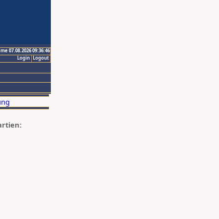
ime 07.08.2026 09:36:46
Login
Logout
artien: