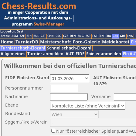
Logged on: Gast
Arabic
ARM
AZE
BIH
BUL
CAT
CHN
CRO
CZE
DEN
ENG
ESP
FAI
FIN
FRA
GER
GRE
INA
I
Home
TurnierDB
Meisterschaft
Foto-Galerie
Meldekartei
El
Turnierschach-Elozahl
Schnellschach-Elozahl
Allgemeines
Turnier anmelden: AUT
FIDE
Spieler anmelden
Elo AU
Willkommen bei den offiziellen Turnierscha
FIDE-Elolisten Stand
AUT-Elolisten Stand
10.879
Personennummer
Nachname
Vorname
Ebene
Bundesland
Spgem./Kreis/Verein
Nur "österreichische" Spieler (Land=A