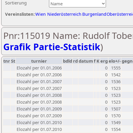
Sortierung
Vereinslisten:
Wien
Niederösterreich
Burgenland
Oberösterrei
Pnr:115019 Name: Rudolf Tober
Grafik Partie-Statistik
)
tnr
St
turnier
bdld
rd
datum
f
K
erg
elo+/-
gegn
Elozahl per 01.01.2006
0
1555
Elozahl per 01.07.2006
0
1542
Elozahl per 01.01.2007
0
1536
Elozahl per 01.07.2007
0
1523
Elozahl per 01.01.2008
0
1523
Elozahl per 01.07.2008
0
1523
Elozahl per 01.01.2009
0
1507
Elozahl per 01.07.2009
0
1570
Elozahl per 01.01.2010
0
1549
Elozahl per 01.07.2010
0
1554