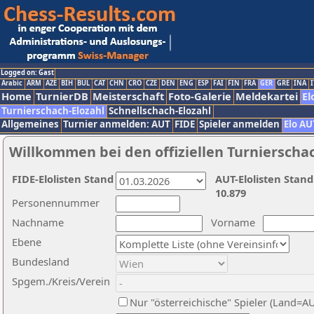
Logged on: Gast
Arabic
ARM
AZE
BIH
BUL
CAT
CHN
CRO
CZE
DEN
ENG
ESP
FAI
FIN
FRA
GER
GRE
INA
I
Home
TurnierDB
Meisterschaft
Foto-Galerie
Meldekartei
El
Turnierschach-Elozahl
Schnellschach-Elozahl
Allgemeines
Turnier anmelden: AUT
FIDE
Spieler anmelden
Elo AU
Willkommen bei den offiziellen Turnierscha
FIDE-Elolisten Stand
AUT-Elolisten Stand
10.879
Personennummer
Nachname
Vorname
Ebene
Bundesland
Spgem./Kreis/Verein
Nur "österreichische" Spieler (Land=A