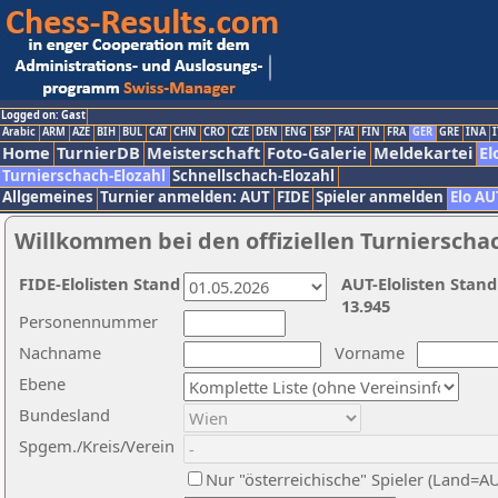
Logged on: Gast
Arabic
ARM
AZE
BIH
BUL
CAT
CHN
CRO
CZE
DEN
ENG
ESP
FAI
FIN
FRA
GER
GRE
INA
I
Home
TurnierDB
Meisterschaft
Foto-Galerie
Meldekartei
El
Turnierschach-Elozahl
Schnellschach-Elozahl
Allgemeines
Turnier anmelden: AUT
FIDE
Spieler anmelden
Elo AU
Willkommen bei den offiziellen Turnierscha
FIDE-Elolisten Stand
AUT-Elolisten Stand
13.945
Personennummer
Nachname
Vorname
Ebene
Bundesland
Spgem./Kreis/Verein
Nur "österreichische" Spieler (Land=A