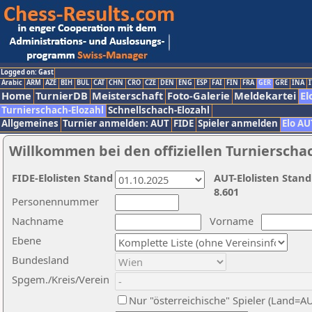
Logged on: Gast
Arabic
ARM
AZE
BIH
BUL
CAT
CHN
CRO
CZE
DEN
ENG
ESP
FAI
FIN
FRA
GER
GRE
INA
I
Home
TurnierDB
Meisterschaft
Foto-Galerie
Meldekartei
El
Turnierschach-Elozahl
Schnellschach-Elozahl
Allgemeines
Turnier anmelden: AUT
FIDE
Spieler anmelden
Elo AU
Willkommen bei den offiziellen Turnierscha
FIDE-Elolisten Stand
AUT-Elolisten Stand
8.601
Personennummer
Nachname
Vorname
Ebene
Bundesland
Spgem./Kreis/Verein
Nur "österreichische" Spieler (Land=A