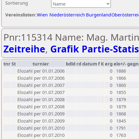
Sortierung
Vereinslisten:
Wien
Niederösterreich
Burgenland
Oberösterrei
Pnr:115314 Name: Mag. Martin
Zeitreihe
,
Grafik Partie-Statis
tnr
St
turnier
bdld
rd
datum
f
K
erg
elo+/-
gegn
Elozahl per 01.01.2006
0
1886
Elozahl per 01.07.2006
0
1866
Elozahl per 01.01.2007
0
1860
Elozahl per 01.07.2007
0
1855
Elozahl per 01.01.2008
0
1879
Elozahl per 01.07.2008
0
1879
Elozahl per 01.01.2009
0
1868
Elozahl per 01.07.2009
0
1845
Elozahl per 01.01.2010
0
1791
Elozahl per 01.07.2010
0
1763