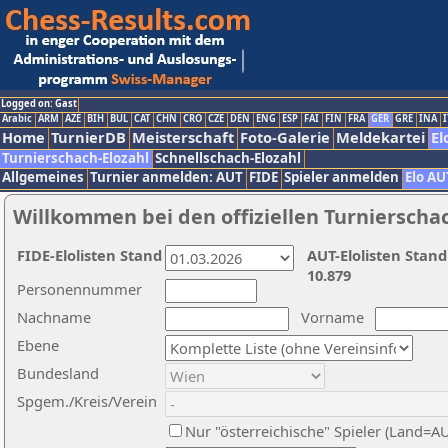
Logged on: Gast
Arabic
ARM
AZE
BIH
BUL
CAT
CHN
CRO
CZE
DEN
ENG
ESP
FAI
FIN
FRA
GER
GRE
INA
I
Home
TurnierDB
Meisterschaft
Foto-Galerie
Meldekartei
El
Turnierschach-Elozahl
Schnellschach-Elozahl
Allgemeines
Turnier anmelden: AUT
FIDE
Spieler anmelden
Elo AU
Willkommen bei den offiziellen Turnierscha
FIDE-Elolisten Stand
AUT-Elolisten Stand
10.879
Personennummer
Nachname
Vorname
Ebene
Bundesland
Spgem./Kreis/Verein
Nur "österreichische" Spieler (Land=A