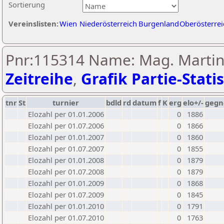
Sortierung
Vereinslisten:
Wien
Niederösterreich
Burgenland
Oberösterrei
Pnr:115314 Name: Mag. Martin
Zeitreihe
,
Grafik Partie-Statis
tnr
St
turnier
bdld
rd
datum
f
K
erg
elo+/-
gegn
Elozahl per 01.01.2006
0
1886
Elozahl per 01.07.2006
0
1866
Elozahl per 01.01.2007
0
1860
Elozahl per 01.07.2007
0
1855
Elozahl per 01.01.2008
0
1879
Elozahl per 01.07.2008
0
1879
Elozahl per 01.01.2009
0
1868
Elozahl per 01.07.2009
0
1845
Elozahl per 01.01.2010
0
1791
Elozahl per 01.07.2010
0
1763