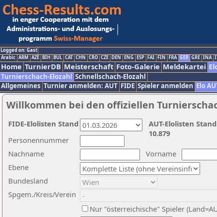
Logged on: Gast
Arabic
ARM
AZE
BIH
BUL
CAT
CHN
CRO
CZE
DEN
ENG
ESP
FAI
FIN
FRA
GER
GRE
INA
I
Home
TurnierDB
Meisterschaft
Foto-Galerie
Meldekartei
El
Turnierschach-Elozahl
Schnellschach-Elozahl
Allgemeines
Turnier anmelden: AUT
FIDE
Spieler anmelden
Elo AU
Willkommen bei den offiziellen Turnierscha
FIDE-Elolisten Stand
AUT-Elolisten Stand
10.879
Personennummer
Nachname
Vorname
Ebene
Bundesland
Spgem./Kreis/Verein
Nur "österreichische" Spieler (Land=A