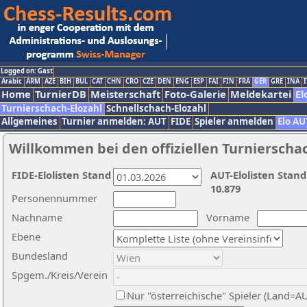
Logged on: Gast
Arabic
ARM
AZE
BIH
BUL
CAT
CHN
CRO
CZE
DEN
ENG
ESP
FAI
FIN
FRA
GER
GRE
INA
I
Home
TurnierDB
Meisterschaft
Foto-Galerie
Meldekartei
El
Turnierschach-Elozahl
Schnellschach-Elozahl
Allgemeines
Turnier anmelden: AUT
FIDE
Spieler anmelden
Elo AU
Willkommen bei den offiziellen Turnierscha
FIDE-Elolisten Stand
AUT-Elolisten Stand
10.879
Personennummer
Nachname
Vorname
Ebene
Bundesland
Spgem./Kreis/Verein
Nur "österreichische" Spieler (Land=A