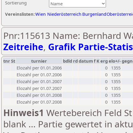
Sortierung
Vereinslisten:
Wien
Niederösterreich
Burgenland
Oberösterrei
Pnr:115613 Name: Bernhard W
Zeitreihe
,
Grafik Partie-Statis
tnr
St
turnier
bdld
rd
datum
f
K
erg
elo+/-
gegn
Elozahl per 01.01.2006
0
1355
Elozahl per 01.07.2006
0
1355
Elozahl per 01.01.2007
0
1355
Elozahl per 01.07.2007
0
1355
Elozahl per 01.01.2008
0
1355
Elozahl per 01.07.2008
0
1355
Hinweis1
Wertebereich Feld St 
blank ... Partie gewertet in akt