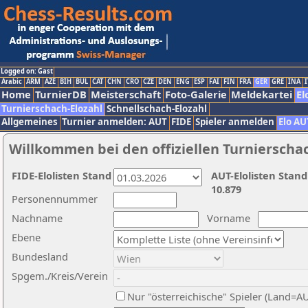
Logged on: Gast
Arabic
ARM
AZE
BIH
BUL
CAT
CHN
CRO
CZE
DEN
ENG
ESP
FAI
FIN
FRA
GER
GRE
INA
I
Home
TurnierDB
Meisterschaft
Foto-Galerie
Meldekartei
El
Turnierschach-Elozahl
Schnellschach-Elozahl
Allgemeines
Turnier anmelden: AUT
FIDE
Spieler anmelden
Elo AU
Willkommen bei den offiziellen Turnierscha
FIDE-Elolisten Stand
AUT-Elolisten Stand
10.879
Personennummer
Nachname
Vorname
Ebene
Bundesland
Spgem./Kreis/Verein
Nur "österreichische" Spieler (Land=A