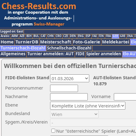
Logged on: Gast
Arabic
ARM
AZE
BIH
BUL
CAT
CHN
CRO
CZE
DEN
ENG
ESP
FAI
FIN
FRA
GER
GRE
INA
I
Home
TurnierDB
Meisterschaft
Foto-Galerie
Meldekartei
El
Turnierschach-Elozahl
Schnellschach-Elozahl
Allgemeines
Turnier anmelden: AUT
FIDE
Spieler anmelden
Elo AU
Willkommen bei den offiziellen Turnierscha
FIDE-Elolisten Stand
AUT-Elolisten Stand
10.879
Personennummer
Nachname
Vorname
Ebene
Bundesland
Spgem./Kreis/Verein
Nur "österreichische" Spieler (Land=A