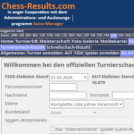
Logged on: Gast
Arabic
ARM
AZE
BIH
BUL
CAT
CHN
CRO
CZE
DEN
ENG
ESP
FAI
FIN
FRA
GER
GRE
INA
I
Home
TurnierDB
Meisterschaft
Foto-Galerie
Meldekartei
El
Turnierschach-Elozahl
Schnellschach-Elozahl
Allgemeines
Turnier anmelden: AUT
FIDE
Spieler anmelden
Elo AU
Willkommen bei den offiziellen Turnierscha
FIDE-Elolisten Stand
AUT-Elolisten Stand
10.879
Personennummer
Nachname
Vorname
Ebene
Bundesland
Spgem./Kreis/Verein
Nur "österreichische" Spieler (Land=A