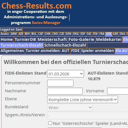
Logged on: Gast
Arabic
ARM
AZE
BIH
BUL
CAT
CHN
CRO
CZE
DEN
ENG
ESP
FAI
FIN
FRA
GER
GRE
INA
I
Home
TurnierDB
Meisterschaft
Foto-Galerie
Meldekartei
El
Turnierschach-Elozahl
Schnellschach-Elozahl
Allgemeines
Turnier anmelden: AUT
FIDE
Spieler anmelden
Elo AU
Willkommen bei den offiziellen Turnierscha
FIDE-Elolisten Stand
AUT-Elolisten Stand
10.879
Personennummer
Nachname
Vorname
Ebene
Bundesland
Spgem./Kreis/Verein
Nur "österreichische" Spieler (Land=A