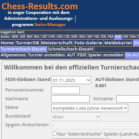
Logged on: Gast
Arabic
ARM
AZE
BIH
BUL
CAT
CHN
CRO
CZE
DEN
ENG
ESP
FAI
FIN
FRA
GER
GRE
INA
I
Home
TurnierDB
Meisterschaft
Foto-Galerie
Meldekartei
El
Turnierschach-Elozahl
Schnellschach-Elozahl
Allgemeines
Turnier anmelden: AUT
FIDE
Spieler anmelden
Elo AU
Willkommen bei den offiziellen Turnierscha
FIDE-Elolisten Stand
AUT-Elolisten Stand
8.601
Personennummer
Nachname
Vorname
Ebene
Bundesland
Spgem./Kreis/Verein
Nur "österreichische" Spieler (Land=A