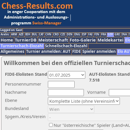
Logged on: Gast
Arabic
ARM
AZE
BIH
BUL
CAT
CHN
CRO
CZE
DEN
ENG
ESP
FAI
FIN
FRA
GER
GRE
INA
I
Home
TurnierDB
Meisterschaft
Foto-Galerie
Meldekartei
El
Turnierschach-Elozahl
Schnellschach-Elozahl
Allgemeines
Turnier anmelden: AUT
FIDE
Spieler anmelden
Elo AU
Willkommen bei den offiziellen Turnierscha
FIDE-Elolisten Stand
AUT-Elolisten Stand
7.518
Personennummer
Nachname
Vorname
Ebene
Bundesland
Spgem./Kreis/Verein
Nur "österreichische" Spieler (Land=A