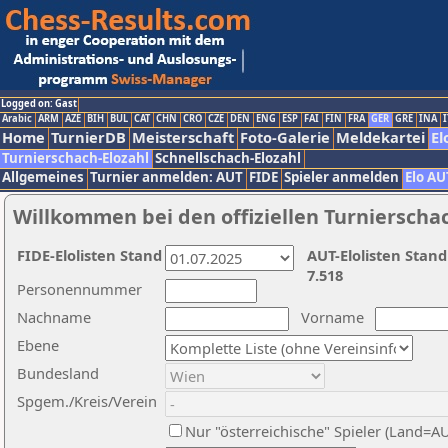
Logged on: Gast
Arabic
ARM
AZE
BIH
BUL
CAT
CHN
CRO
CZE
DEN
ENG
ESP
FAI
FIN
FRA
GER
GRE
INA
I
Home
TurnierDB
Meisterschaft
Foto-Galerie
Meldekartei
El
Turnierschach-Elozahl
Schnellschach-Elozahl
Allgemeines
Turnier anmelden: AUT
FIDE
Spieler anmelden
Elo AU
Willkommen bei den offiziellen Turnierscha
FIDE-Elolisten Stand
AUT-Elolisten Stand
7.518
Personennummer
Nachname
Vorname
Ebene
Bundesland
Spgem./Kreis/Verein
Nur "österreichische" Spieler (Land=A