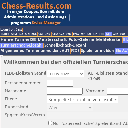
Logged on: Gast
Arabic
ARM
AZE
BIH
BUL
CAT
CHN
CRO
CZE
DEN
ENG
ESP
FAI
FIN
FRA
GER
GRE
INA
I
Home
TurnierDB
Meisterschaft
Foto-Galerie
Meldekartei
El
Turnierschach-Elozahl
Schnellschach-Elozahl
Allgemeines
Turnier anmelden: AUT
FIDE
Spieler anmelden
Elo AU
Willkommen bei den offiziellen Turnierscha
FIDE-Elolisten Stand
AUT-Elolisten Stand
13.945
Personennummer
Nachname
Vorname
Ebene
Bundesland
Spgem./Kreis/Verein
Nur "österreichische" Spieler (Land=A