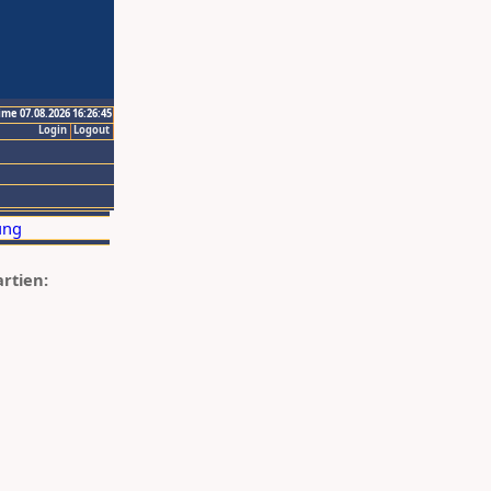
ime 07.08.2026 16:26:45
Login
Logout
artien: