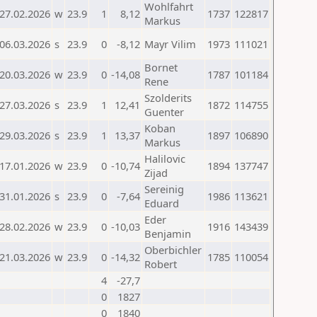
Wohlfahrt
27.02.2026
w
23.9
1
8,12
1737
122817
Markus
06.03.2026
s
23.9
0
-8,12
Mayr Vilim
1973
111021
Bornet
20.03.2026
w
23.9
0
-14,08
1787
101184
Rene
Szolderits
27.03.2026
s
23.9
1
12,41
1872
114755
Guenter
Koban
29.03.2026
s
23.9
1
13,37
1897
106890
Markus
Halilovic
17.01.2026
w
23.9
0
-10,74
1894
137747
Zijad
Sereinig
31.01.2026
s
23.9
0
-7,64
1986
113621
Eduard
Eder
28.02.2026
w
23.9
0
-10,03
1916
143439
Benjamin
Oberbichler
21.03.2026
w
23.9
0
-14,32
1785
110054
Robert
4
-27,7
0
1827
0
1840