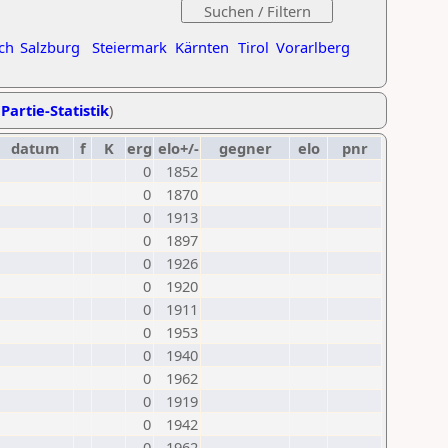
ch
Salzburg
Steiermark
Kärnten
Tirol
Vorarlberg
Partie-Statistik
)
datum
f
K
erg
elo+/-
gegner
elo
pnr
0
1852
0
1870
0
1913
0
1897
0
1926
0
1920
0
1911
0
1953
0
1940
0
1962
0
1919
0
1942
0
1962