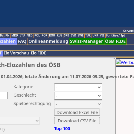
Servert
TA
JPN
MKD
LTU
NED
POL
POR
ROU
RUS
SRB
SVK
SWE
TUR
UKR
VIE
FontSize:11pt
ozahlen
FAQ
Onlineanmeldung
Swiss-Manager
ÖSB
FIDE
T
Elo Vorschau
Elo FIDE
ch-Elozahlen des ÖSB
 01.04.2026, letzte Änderung am 11.07.2026 09:29, gewertete P
Kategorie
Geschlecht
Spielberechtigung
Top 100
UT)