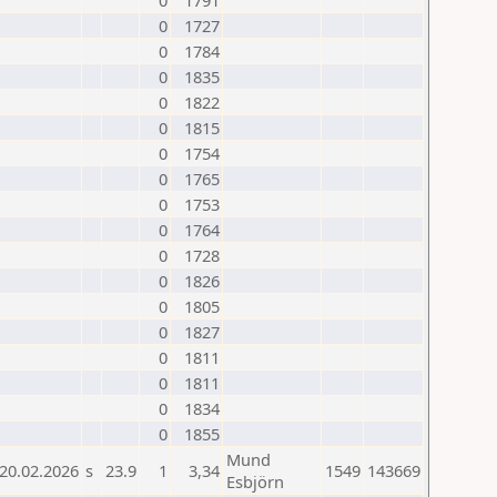
0
1791
0
1727
0
1784
0
1835
0
1822
0
1815
0
1754
0
1765
0
1753
0
1764
0
1728
0
1826
0
1805
0
1827
0
1811
0
1811
0
1834
0
1855
Mund
20.02.2026
s
23.9
1
3,34
1549
143669
Esbjörn