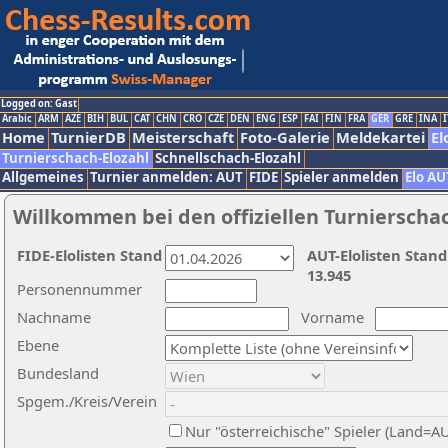
Logged on: Gast
Arabic
ARM
AZE
BIH
BUL
CAT
CHN
CRO
CZE
DEN
ENG
ESP
FAI
FIN
FRA
GER
GRE
INA
I
Home
TurnierDB
Meisterschaft
Foto-Galerie
Meldekartei
El
Turnierschach-Elozahl
Schnellschach-Elozahl
Allgemeines
Turnier anmelden: AUT
FIDE
Spieler anmelden
Elo AU
Willkommen bei den offiziellen Turnierscha
FIDE-Elolisten Stand
AUT-Elolisten Stand
13.945
Personennummer
Nachname
Vorname
Ebene
Bundesland
Spgem./Kreis/Verein
Nur "österreichische" Spieler (Land=A