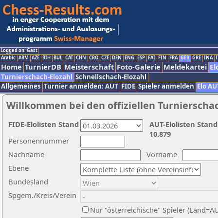
Logged on: Gast
Arabic
ARM
AZE
BIH
BUL
CAT
CHN
CRO
CZE
DEN
ENG
ESP
FAI
FIN
FRA
GER
GRE
INA
I
Home
TurnierDB
Meisterschaft
Foto-Galerie
Meldekartei
El
Turnierschach-Elozahl
Schnellschach-Elozahl
Allgemeines
Turnier anmelden: AUT
FIDE
Spieler anmelden
Elo AU
Willkommen bei den offiziellen Turnierscha
FIDE-Elolisten Stand
AUT-Elolisten Stand
10.879
Personennummer
Nachname
Vorname
Ebene
Bundesland
Spgem./Kreis/Verein
Nur "österreichische" Spieler (Land=A