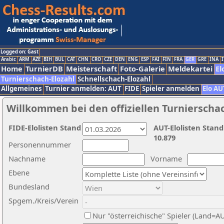
Logged on: Gast
Arabic
ARM
AZE
BIH
BUL
CAT
CHN
CRO
CZE
DEN
ENG
ESP
FAI
FIN
FRA
GER
GRE
INA
I
Home
TurnierDB
Meisterschaft
Foto-Galerie
Meldekartei
El
Turnierschach-Elozahl
Schnellschach-Elozahl
Allgemeines
Turnier anmelden: AUT
FIDE
Spieler anmelden
Elo AU
Willkommen bei den offiziellen Turnierscha
FIDE-Elolisten Stand
AUT-Elolisten Stand
10.879
Personennummer
Nachname
Vorname
Ebene
Bundesland
Spgem./Kreis/Verein
Nur "österreichische" Spieler (Land=A