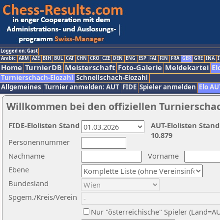
Logged on: Gast
Arabic
ARM
AZE
BIH
BUL
CAT
CHN
CRO
CZE
DEN
ENG
ESP
FAI
FIN
FRA
GER
GRE
INA
I
Home
TurnierDB
Meisterschaft
Foto-Galerie
Meldekartei
El
Turnierschach-Elozahl
Schnellschach-Elozahl
Allgemeines
Turnier anmelden: AUT
FIDE
Spieler anmelden
Elo AU
Willkommen bei den offiziellen Turnierscha
FIDE-Elolisten Stand
AUT-Elolisten Stand
10.879
Personennummer
Nachname
Vorname
Ebene
Bundesland
Spgem./Kreis/Verein
Nur "österreichische" Spieler (Land=A