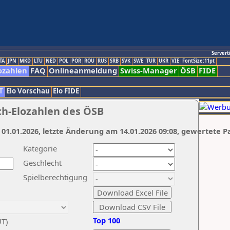
Servert
TA
JPN
MKD
LTU
NED
POL
POR
ROU
RUS
SRB
SVK
SWE
TUR
UKR
VIE
FontSize:11pt
ozahlen
FAQ
Onlineanmeldung
Swiss-Manager
ÖSB
FIDE
T
Elo Vorschau
Elo FIDE
ch-Elozahlen des ÖSB
 01.01.2026, letzte Änderung am 14.01.2026 09:08, gewertete P
Kategorie
Geschlecht
Spielberechtigung
Top 100
UT)