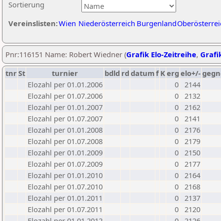
Sortierung
Vereinslisten:
Wien
Niederösterreich
Burgenland
Oberösterrei
Pnr:116151 Name: Robert Wiedner (
Grafik Elo-Zeitreihe
,
Grafik
tnr
St
turnier
bdld
rd
datum
f
K
erg
elo+/-
gegn
Elozahl per 01.01.2006
0
2144
Elozahl per 01.07.2006
0
2132
Elozahl per 01.01.2007
0
2162
Elozahl per 01.07.2007
0
2141
Elozahl per 01.01.2008
0
2176
Elozahl per 01.07.2008
0
2179
Elozahl per 01.01.2009
0
2150
Elozahl per 01.07.2009
0
2177
Elozahl per 01.01.2010
0
2164
Elozahl per 01.07.2010
0
2168
Elozahl per 01.01.2011
0
2137
Elozahl per 01.07.2011
0
2120
Elozahl per 01.01.2012
0
2126