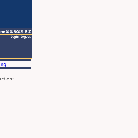
ime 06.08.2026 21:13:30
Login
Logout
artien: