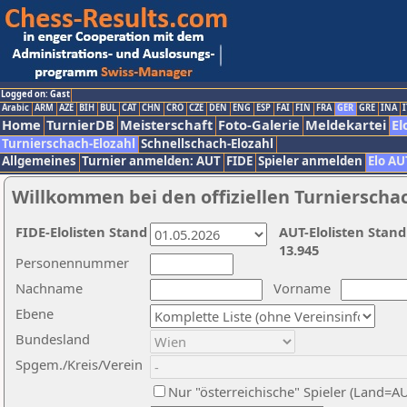
Logged on: Gast
Arabic
ARM
AZE
BIH
BUL
CAT
CHN
CRO
CZE
DEN
ENG
ESP
FAI
FIN
FRA
GER
GRE
INA
I
Home
TurnierDB
Meisterschaft
Foto-Galerie
Meldekartei
El
Turnierschach-Elozahl
Schnellschach-Elozahl
Allgemeines
Turnier anmelden: AUT
FIDE
Spieler anmelden
Elo AU
Willkommen bei den offiziellen Turnierscha
FIDE-Elolisten Stand
AUT-Elolisten Stand
13.945
Personennummer
Nachname
Vorname
Ebene
Bundesland
Spgem./Kreis/Verein
Nur "österreichische" Spieler (Land=A