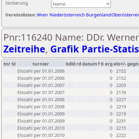
Sortierung
Vereinslisten:
Wien
Niederösterreich
Burgenland
Oberösterrei
Pnr:116240 Name: DDr. Werner 
Zeitreihe
,
Grafik Partie-Statis
tnr
St
turnier
bdld
rd
datum
f
K
erg
elo+/-
gegn
Elozahl per 01.01.2006
0
2152
Elozahl per 01.07.2006
0
2152
Elozahl per 01.01.2007
0
2203
Elozahl per 01.07.2007
0
2176
Elozahl per 01.01.2008
0
2227
Elozahl per 01.07.2008
0
2219
Elozahl per 01.01.2009
0
2219
Elozahl per 01.07.2009
0
2231
Elozahl per 01.01.2010
0
2215
Elozahl per 01.07.2010
0
2222