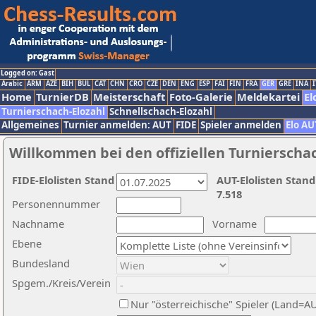
Logged on: Gast
Arabic
ARM
AZE
BIH
BUL
CAT
CHN
CRO
CZE
DEN
ENG
ESP
FAI
FIN
FRA
GER
GRE
INA
I
Home
TurnierDB
Meisterschaft
Foto-Galerie
Meldekartei
El
Turnierschach-Elozahl
Schnellschach-Elozahl
Allgemeines
Turnier anmelden: AUT
FIDE
Spieler anmelden
Elo AU
Willkommen bei den offiziellen Turnierscha
FIDE-Elolisten Stand
AUT-Elolisten Stand
7.518
Personennummer
Nachname
Vorname
Ebene
Bundesland
Spgem./Kreis/Verein
Nur "österreichische" Spieler (Land=A