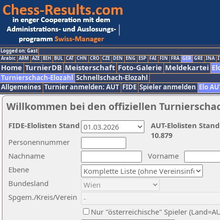
Logged on: Gast
Arabic
ARM
AZE
BIH
BUL
CAT
CHN
CRO
CZE
DEN
ENG
ESP
FAI
FIN
FRA
GER
GRE
INA
I
Home
TurnierDB
Meisterschaft
Foto-Galerie
Meldekartei
El
Turnierschach-Elozahl
Schnellschach-Elozahl
Allgemeines
Turnier anmelden: AUT
FIDE
Spieler anmelden
Elo AU
Willkommen bei den offiziellen Turnierscha
FIDE-Elolisten Stand
AUT-Elolisten Stand
10.879
Personennummer
Nachname
Vorname
Ebene
Bundesland
Spgem./Kreis/Verein
Nur "österreichische" Spieler (Land=A