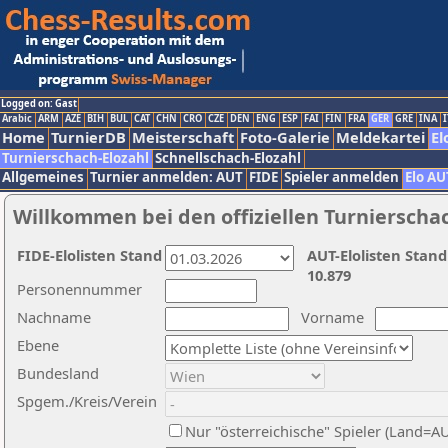
Logged on: Gast
Arabic
ARM
AZE
BIH
BUL
CAT
CHN
CRO
CZE
DEN
ENG
ESP
FAI
FIN
FRA
GER
GRE
INA
I
Home
TurnierDB
Meisterschaft
Foto-Galerie
Meldekartei
El
Turnierschach-Elozahl
Schnellschach-Elozahl
Allgemeines
Turnier anmelden: AUT
FIDE
Spieler anmelden
Elo AU
Willkommen bei den offiziellen Turnierscha
FIDE-Elolisten Stand
AUT-Elolisten Stand
10.879
Personennummer
Nachname
Vorname
Ebene
Bundesland
Spgem./Kreis/Verein
Nur "österreichische" Spieler (Land=A