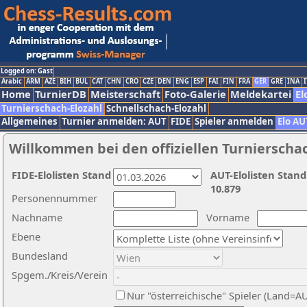
Logged on: Gast
Arabic
ARM
AZE
BIH
BUL
CAT
CHN
CRO
CZE
DEN
ENG
ESP
FAI
FIN
FRA
GER
GRE
INA
I
Home
TurnierDB
Meisterschaft
Foto-Galerie
Meldekartei
El
Turnierschach-Elozahl
Schnellschach-Elozahl
Allgemeines
Turnier anmelden: AUT
FIDE
Spieler anmelden
Elo AU
Willkommen bei den offiziellen Turnierscha
FIDE-Elolisten Stand
AUT-Elolisten Stand
10.879
Personennummer
Nachname
Vorname
Ebene
Bundesland
Spgem./Kreis/Verein
Nur "österreichische" Spieler (Land=A