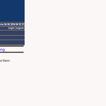
ime 06.08.2026 06:52:21
Login
Logout
artien: