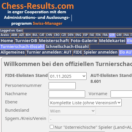
Logged on: Gast
Arabic
ARM
AZE
BIH
BUL
CAT
CHN
CRO
CZE
DEN
ENG
ESP
FAI
FIN
FRA
GER
GRE
INA
I
Home
TurnierDB
Meisterschaft
Foto-Galerie
Meldekartei
El
Turnierschach-Elozahl
Schnellschach-Elozahl
Allgemeines
Turnier anmelden: AUT
FIDE
Spieler anmelden
Elo AU
Willkommen bei den offiziellen Turnierscha
FIDE-Elolisten Stand
AUT-Elolisten Stand
8.601
Personennummer
Nachname
Vorname
Ebene
Bundesland
Spgem./Kreis/Verein
Nur "österreichische" Spieler (Land=A