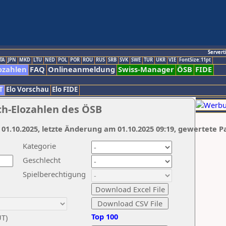
Servert
TA
JPN
MKD
LTU
NED
POL
POR
ROU
RUS
SRB
SVK
SWE
TUR
UKR
VIE
FontSize:11pt
ozahlen
FAQ
Onlineanmeldung
Swiss-Manager
ÖSB
FIDE
T
Elo Vorschau
Elo FIDE
ch-Elozahlen des ÖSB
 01.10.2025, letzte Änderung am 01.10.2025 09:19, gewertete P
Kategorie
Geschlecht
Spielberechtigung
Top 100
UT)