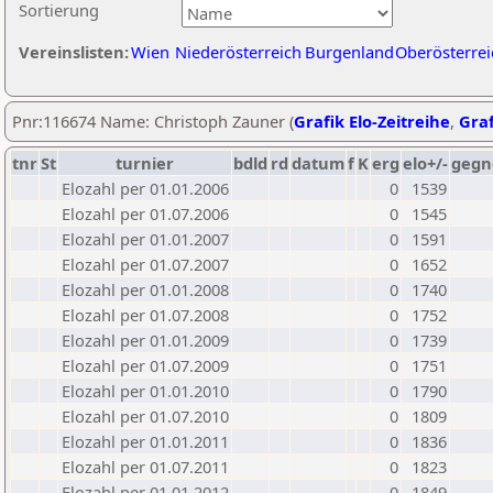
Sortierung
Vereinslisten:
Wien
Niederösterreich
Burgenland
Oberösterrei
Pnr:116674 Name: Christoph Zauner (
Grafik Elo-Zeitreihe
,
Graf
tnr
St
turnier
bdld
rd
datum
f
K
erg
elo+/-
gegn
Elozahl per 01.01.2006
0
1539
Elozahl per 01.07.2006
0
1545
Elozahl per 01.01.2007
0
1591
Elozahl per 01.07.2007
0
1652
Elozahl per 01.01.2008
0
1740
Elozahl per 01.07.2008
0
1752
Elozahl per 01.01.2009
0
1739
Elozahl per 01.07.2009
0
1751
Elozahl per 01.01.2010
0
1790
Elozahl per 01.07.2010
0
1809
Elozahl per 01.01.2011
0
1836
Elozahl per 01.07.2011
0
1823
Elozahl per 01.01.2012
0
1849